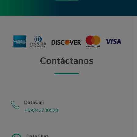
Contáctanos
DataCall
+59343730520
DataChat