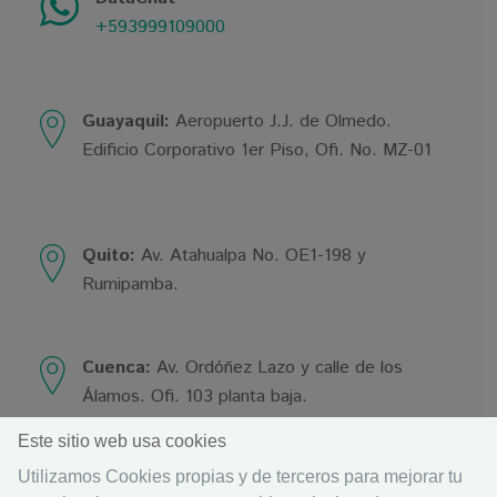
+593999109000
Guayaquil:
Aeropuerto J.J. de Olmedo.
Edificio Corporativo 1er Piso, Ofi. No. MZ-01
Quito:
Av. Atahualpa No. OE1-198 y
Rumipamba.
Cuenca:
Av. Ordóñez Lazo y calle de los
Álamos. Ofi. 103 planta baja.
Este sitio web usa cookies
Copyright
2026
Datafast.
Todos los Derechos
Utilizamos Cookies propias y de terceros para mejorar tu