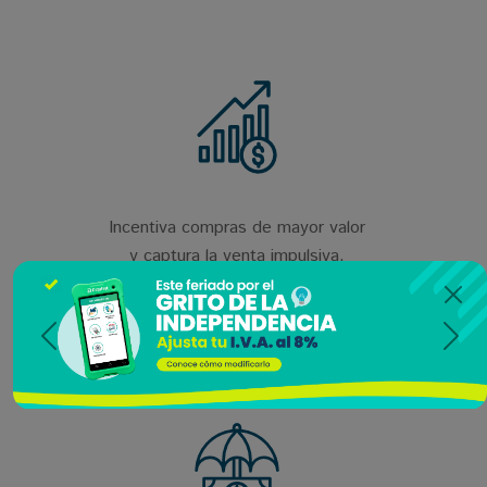
Incentiva compras de mayor valor
y captura la venta impulsiva.
Anterior
Sigu